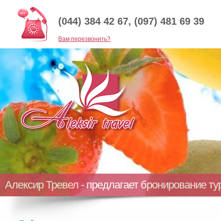
(044) 384 42 67, (097) 481 69 39
Baм перезвонить?
Алексир Тревел - предлагает бронирование т