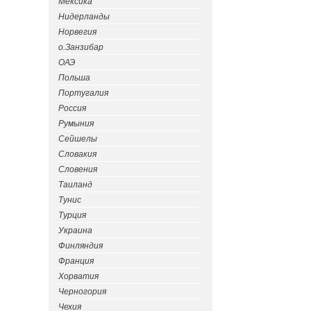
Мексика
Нидерланды
Норвегия
о.Занзибар
ОАЭ
Польша
Португалия
Россия
Румыния
Сейшелы
Словакия
Словения
Таиланд
Тунис
Турция
Украина
Финляндия
Франция
Хорватия
Черногория
Чехия