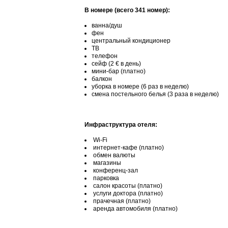
В номере (всего 341 номер):
ванна/душ
фен
центральный кондиционер
ТВ
телефон
сейф (2 € в день)
мини-бар (платно)
балкон
уборка в номере (6 раз в неделю)
смена постельного белья (3 раза в неделю)
Инфраструктура отеля:
Wi-Fi
интернет-кафе (платно)
обмен валюты
магазины
конференц-зал
парковка
салон красоты (платно)
услуги доктора (платно)
прачечная (платно)
аренда автомобиля (платно)