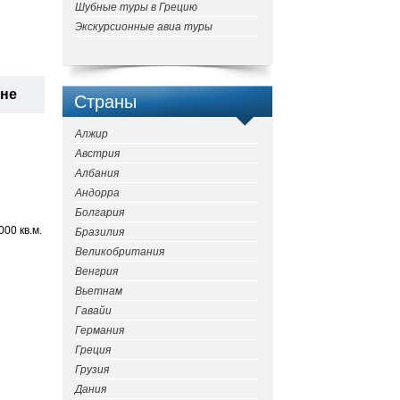
Шубные туры в Грецию
Экскурсионные авиа туры
ане
Страны
Алжир
Австрия
Албания
Андорра
Болгария
00 кв.м.
Бразилия
Великобритания
Венгрия
Вьетнам
Гавайи
Германия
Греция
Грузия
Дания