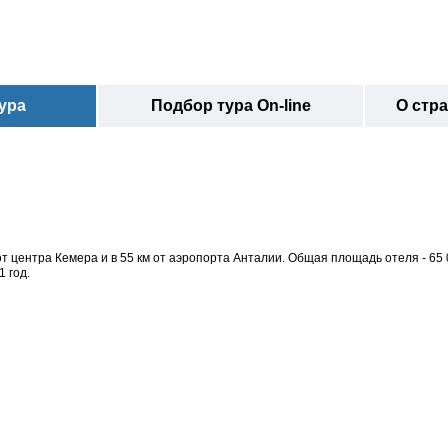
ура
Подбор тура On-line
О стр
от центра Кемера и в 55 км от аэропорта Анталии. Общая площадь отеля - 65 0
 год.