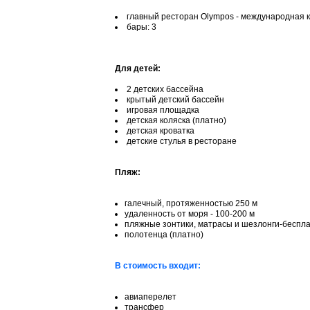
главный ресторан Olympos - международная к
бары: 3
Для детей:
2 детских бассейна
крытый детский бассейн
игровая площадка
детская коляска (платно)
детская кроватка
детские стулья в ресторане
Пляж:
галечный, протяженностью 250 м
удаленность от моря - 100-200 м
пляжные зонтики, матрасы и шезлонги-беспл
полотенца (платно)
В стоимость входит:
авиаперелет
трансфер