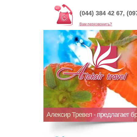
(044) 384 42 67, (09
Baм перезвонить?
Алексир Тревел - предлагает б