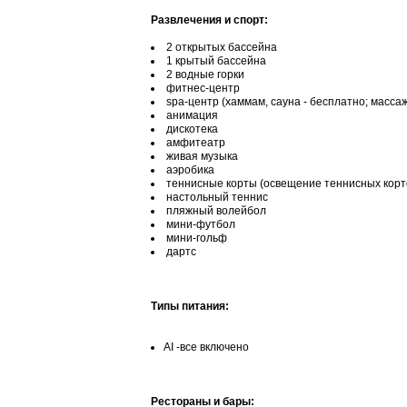
Развлечения и спорт:
2 открытых бассейна
1 крытый бассейна
2 водные горки
фитнес-центр
spa-центр (хаммам, сауна - бесплатно; массаж
анимация
дискотека
амфитеатр
живая музыка
аэробика
теннисные корты (освещение теннисных корто
настольный теннис
пляжный волейбол
мини-футбол
мини-гольф
дартс
Типы питания:
AI -все включено
Рестораны и бары: