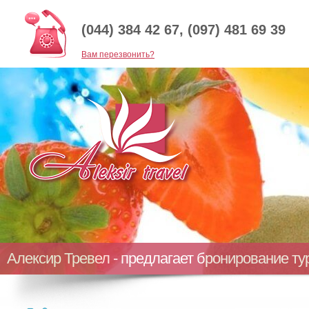
(044) 384 42 67, (097) 481 69 39
Baм перезвонить?
Алексир Тревел - предлагает бронирование т