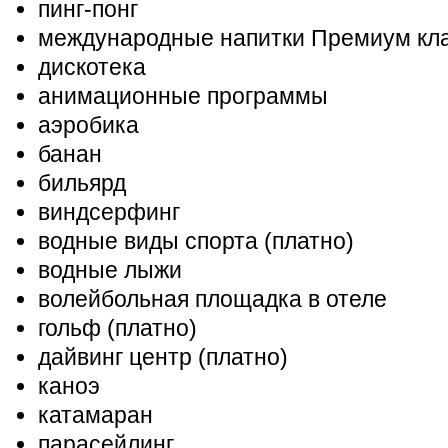
пинг-понг
международные напитки Премиум кла
дискотека
анимационные программы
аэробика
банан
бильярд
виндсерфинг
водные виды спорта (платно
)
водные лыжи
волейбольная площадка в отеле
гольф (платно
)
дайвинг центр (платно
)
каноэ
катамаран
парасейлинг