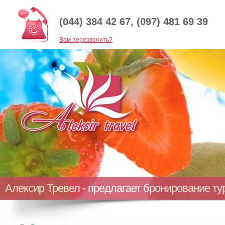
(044) 384 42 67, (097) 481 69 39
Baм перезвонить?
Алексир Тревел - предлагает бронирование т