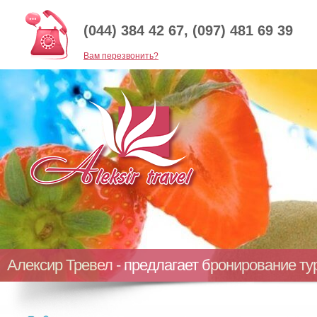
(044) 384 42 67, (097) 481 69 39
Baм перезвонить?
Алексир Тревел - предлагает бронирование т