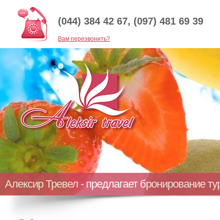
(044) 384 42 67, (097) 481 69 39
Baм перезвонить?
Алексир Тревел - предлагает бронирование т