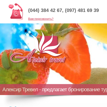
(044) 384 42 67, (097) 481 69 39
Baм перезвонить?
Алексир Тревел - предлагает бронирование т