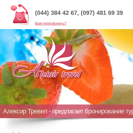
(044) 384 42 67, (097) 481 69 39
Baм перезвонить?
Алексир Тревел - предлагает бронирование т