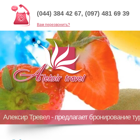
(044) 384 42 67, (097) 481 69 39
Baм перезвонить?
Алексир Тревел - предлагает бронирование т