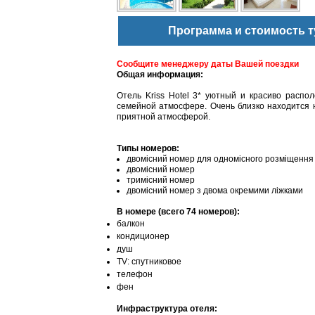
Программа и стоимость т
Сообщите менеджеру даты Вашей поездки
Общая информация:
Отель Kriss Hotel 3* уютный и красиво распо
семейной атмосфере. Очень близко находится 
приятной атмосферой.
Типы номеров:
двомісний номер для одномісного розміщення
двомісний номер
тримісний номер
двомісний номер з двома окремими ліжками
В номере (всего 74 номеров):
балкон
кондиционер
душ
TV: спутниковое
телефон
фен
Инфраструктура отеля: