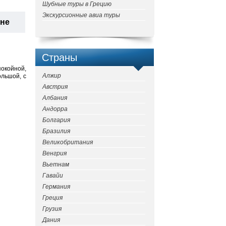
Шубные туры в Грецию
Экскурсионные авиа туры
ане
Страны
окойной,
Алжир
ольшой, с
Австрия
Албания
Андорра
Болгария
Бразилия
Великобритания
Венгрия
Вьетнам
Гавайи
Германия
Греция
Грузия
Дания