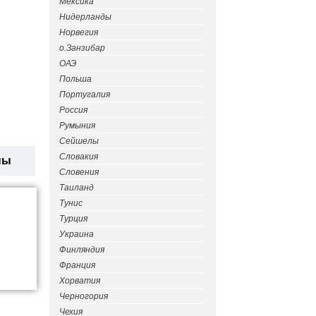
Мексика
Нидерланды
Норвегия
о.Занзибар
ОАЭ
Польша
Португалия
Россия
Румыния
Сейшелы
Словакия
ны
Словения
Таиланд
Тунис
Турция
Украина
Финляндия
Франция
Хорватия
Черногория
Чехия