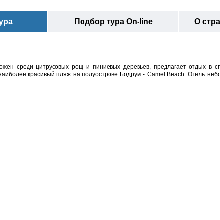
ура
Подбор тура On-line
О стр
ложен среди цитрусовых рощ и пиниевых деревьев, предлагает отдых в сп
наиболее красивый пляж на полуострове Бодрум - Camel Beach. Отель неб