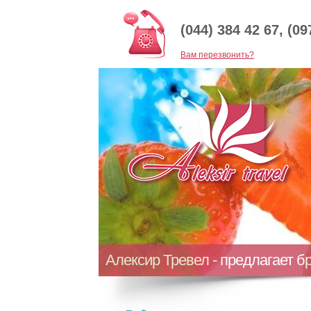
(044) 384 42 67, (09
Baм перезвонить?
Алексир Тревел - предлагает б