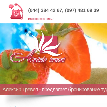
(044) 384 42 67, (097) 481 69 39
Baм перезвонить?
Алексир Тревел - предлагает бронирование т