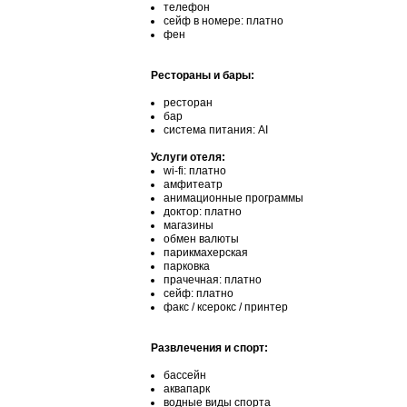
телефон
сейф в номере: платно
фен
Рестораны и бары:
ресторан
бар
система питания: AI
Услуги отеля:
wi-fi: платно
амфитеатр
анимационные программы
доктор: платно
магазины
обмен валюты
парикмахерская
парковка
прачечная: платно
сейф: платно
факс / ксерокс / принтер
Развлечения и спорт:
бассейн
аквапарк
водные виды спорта