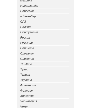
Мексика
Нидерланды
Норвегия
о.Занзибар
ОАЭ
Польша
Португалия
Россия
Румыния
Сейшелы
Словакия
Словения
Таиланд
Тунис
Турция
Украина
Финляндия
Франция
Хорватия
Черногория
Чехия