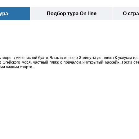
ура
Подбор тура On-line
О стр
у моря в живописной бухте Ялыкавак, всего 3 минуты до пляжа.К услугам гос
д Эгейского моря, частный пляж с причалом и открытый бассейн. Гости от
ыми видами спорта.