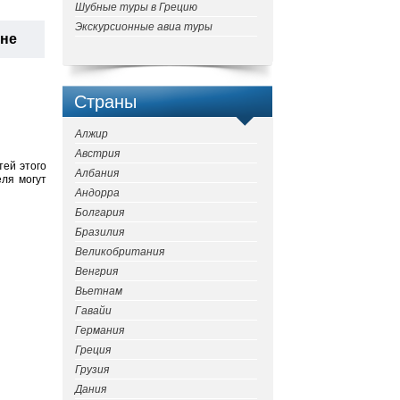
Шубные туры в Грецию
Экскурсионные авиа туры
ане
Страны
Алжир
Австрия
тей этого
Албания
еля могут
Андорра
Болгария
Бразилия
Великобритания
Венгрия
Вьетнам
Гавайи
Германия
Греция
Грузия
Дания