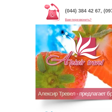
(044) 384 42 67, (09
Baм перезвонить?
Алексир Тревел - предлагает б