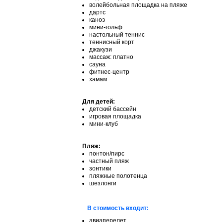
волейбольная площадка на пляже
дартс
каноэ
мини-гольф
настольный теннис
теннисный корт
джакузи
массаж: платно
сауна
фитнес-центр
хамам
Для детей:
детский бассейн
игровая площадка
мини-клуб
Пляж:
понтон/пирс
частный пляж
зонтики
пляжные полотенца
шезлонги
В стоимость входит:
авиаперелет