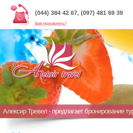
(044) 384 42 67, (097) 481 69 39
Baм перезвонить?
Алексир Тревел - предлагает бронирование т