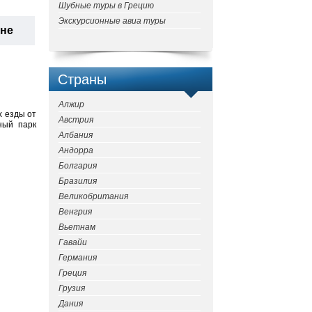
Шубные туры в Грецию
Экскурсионные авиа туры
ане
Страны
Алжир
х езды от
Австрия
ный парк
Албания
Андорра
Болгария
Бразилия
Великобритания
Венгрия
Вьетнам
Гавайи
Германия
Греция
Грузия
Дания