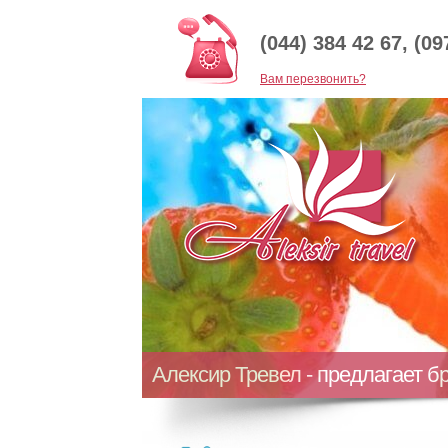
(044) 384 42 67, (09
Baм перезвонить?
Алексир Тревел - предлагает б