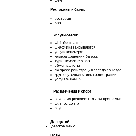
фен
Рестораны и бары:
ресторан
бар
Услуги отеля:
wi-fi: бесплатно
шкафчики закрываются
услуги консьержа
камера хранения багажа
туристическое бюро
обмен валюты
экспресс-регистрация заезда / выезда
круглосуточная стойка регистрации
услуга wake-up
Развлечения и спорт:
вечерняя развлекательная программа
фитнес центр
сауна
Для детей:
детское меню
Пляж: