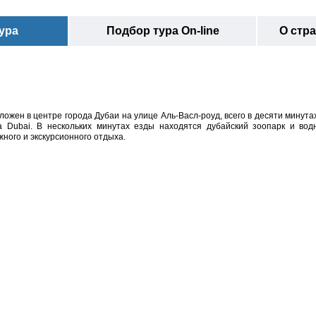
ура
Подбор тура On-line
О стр
положен в центре города Дубаи на улице Аль-Васл-роуд, всего в десяти минута
 Dubai. В нескольких минутах езды находятся дубайский зоопарк и вод
жного и экскурсионного отдыха.