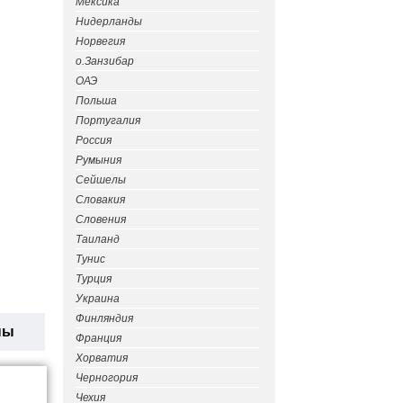
Мексика
Нидерланды
Норвегия
о.Занзибар
ОАЭ
Польша
Португалия
Россия
Румыния
Сейшелы
Словакия
Словения
Таиланд
Тунис
Турция
Украина
Финляндия
ны
Франция
Хорватия
Черногория
Чехия