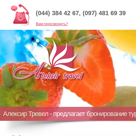
(044) 384 42 67, (097) 481 69 39
Baм перезвонить?
Алексир Тревел - предлагает бронирование т