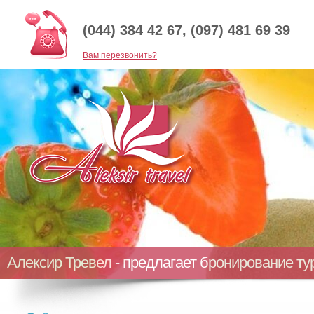
(044) 384 42 67, (097) 481 69 39
Baм перезвонить?
Алексир Тревел - предлагает бронирование т