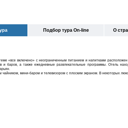
ура
Подбор тура On-line
О стр
теме «все включено» с неограниченным питанием и напитками расположен 
нов и баров, а также ежедневные развлекательные программы. Отель нахо
арьян.
 чайником, мини-баром и телевизором с плоским экраном. В некоторых люк