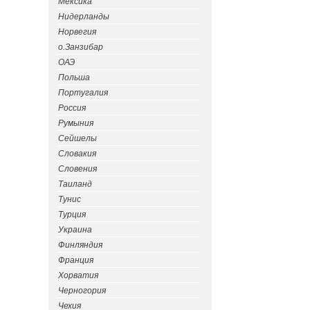
Мексика
Нидерланды
Норвегия
о.Занзибар
ОАЭ
Польша
Португалия
Россия
Румыния
Сейшелы
Словакия
Словения
Таиланд
Тунис
Турция
Украина
Финляндия
Франция
Хорватия
Черногория
Чехия