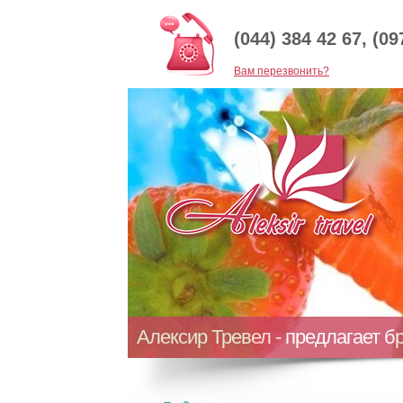
(044) 384 42 67, (09
Baм перезвонить?
Алексир Тревел - предлагает б