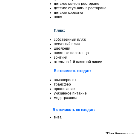
детское меню в ресторане
детские стульчики в ресторане
детская кроватка
няня
Пляж:
собственный пляж
песчаный пляж
шезлонги
пляжные полотенца
зонтики
отель на 1-й пляжной линии
В стоимость входит:
авиаперелет
трансфер
проживание
указанное питание
медстраховка
В стоимость не входит:
виза
*
При бронирован