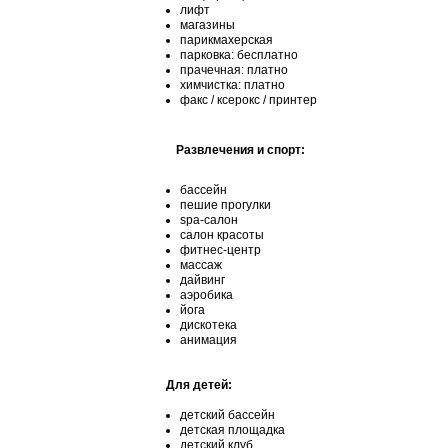
лифт
магазины
парикмахерская
парковка: бесплатно
прачечная: платно
химчистка: платно
факс / ксерокс / принтер
Развлечения и спорт:
бассейн
пешие прогулки
spa-салон
салон красоты
фитнес-центр
массаж
дайвинг
аэробика
йога
дискотека
анимация
Для детей:
детский бассейн
детская площадка
детский клуб