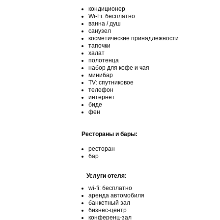
кондиционер
Wi-Fi: бесплатно
ванна / душ
санузел
косметические принадлежности
тапочки
халат
полотенца
набор для кофе и чая
минибар
TV: спутниковое
телефон
интернет
биде
фен
Рестораны и бары:
ресторан
бар
Услуги отеля:
wi-fi: бесплатно
аренда автомобиля
банкетный зал
бизнес-центр
конференц-зал