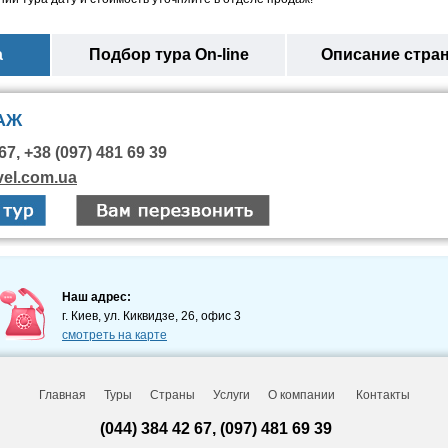
а
Подбор тура On-line
Описание стра
АЖ
67, +38 (097) 481 69 39
vel.com.ua
Наш адрес:
г. Киев, ул. Киквидзе, 26, офис 3
смотреть на карте
Главная
Туры
Страны
Услуги
О компании
Контакты
(044) 384 42 67, (097) 481 69 39