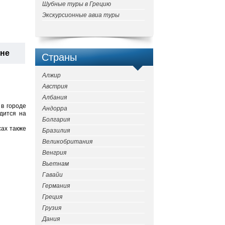
Шубные туры в Грецию
Экскурсионные авиа туры
ане
Страны
Алжир
Австрия
Албания
в городе
Андорра
дится на
Болгария
сах также
Бразилия
Великобритания
Венгрия
Вьетнам
Гавайи
Германия
Греция
Грузия
Дания