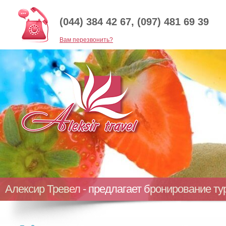
(044) 384 42 67, (097) 481 69 39
Baм перезвонить?
Алексир Тревел - предлагает бронирование т