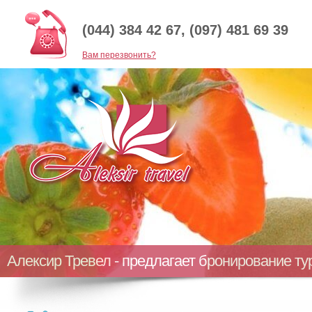
(044) 384 42 67, (097) 481 69 39
Baм перезвонить?
Алексир Тревел - предлагает бронирование т