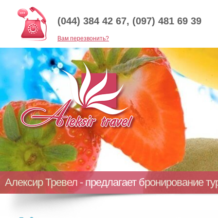
(044) 384 42 67, (097) 481 69 39
Baм перезвонить?
Алексир Тревел - предлагает бронирование т