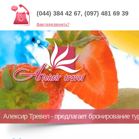
(044) 384 42 67, (097) 481 69 39
Baм перезвонить?
Алексир Тревел - предлагает бронирование т