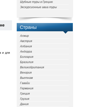
Шубные туры в Грецию
Экскурсионные авиа туры
ане
Страны
Алжир
Австрия
Албания
Андорра
к и для
Болгария
Бразилия
Великобритания
Венгрия
Вьетнам
Гавайи
Германия
Греция
Грузия
Дания