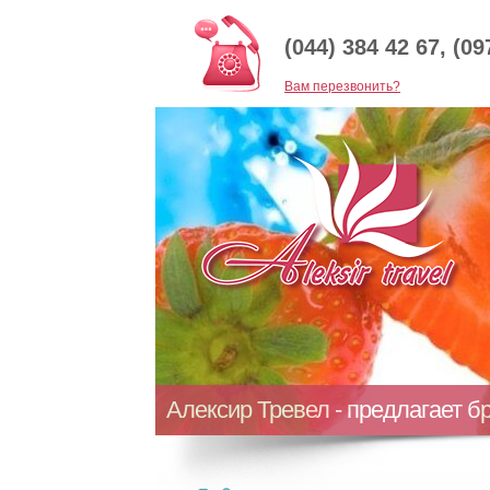
(044) 384 42 67, (09
Baм перезвонить?
Алексир Тревел - предлагает б