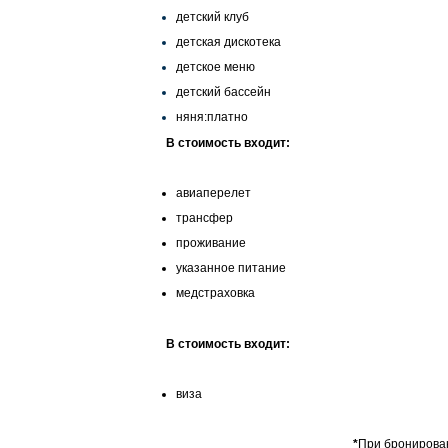
детский клуб
детская дискотека
детское меню
детский бассейн
няня:платно
В стоимость входит:
авиаперелет
трансфер
проживание
указанное питание
медстраховка
В стоимость входит:
виза
*
При бронирован