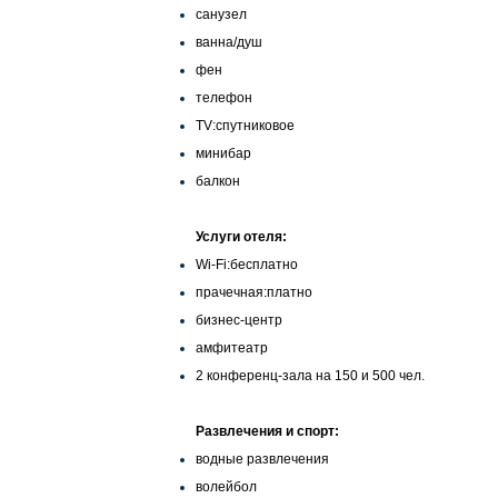
санузел
ванна/душ
фен
телефон
TV:спутниковое
минибар
балкон
Услуги отеля:
Wi-Fi:бесплатно
прачечная:платно
бизнес-центр
амфитеатр
2 конференц-зала на 150 и 500 чел.
Развлечения и спорт:
водные развлечения
волейбол