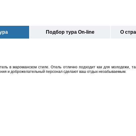
ура
Подбор тура On-line
О стр
отель в марокканском стиле. Отель отлично подходит как для молодежи, та
вания и доброжелательный персонал сделают ваш отдых незабываемым.