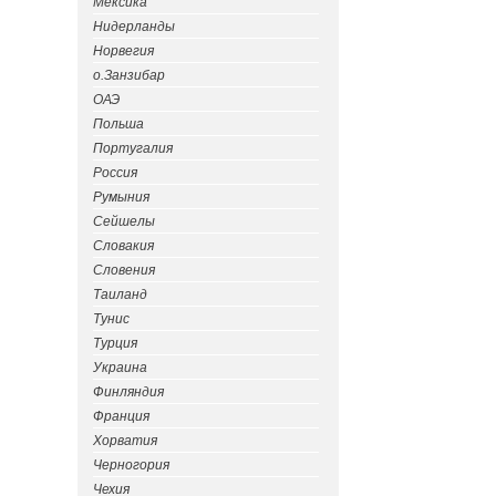
Мексика
Нидерланды
Норвегия
о.Занзибар
ОАЭ
Польша
Португалия
Россия
Румыния
Сейшелы
Словакия
Словения
Таиланд
Тунис
Турция
Украина
Финляндия
Франция
Хорватия
Черногория
Чехия