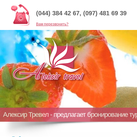
(044) 384 42 67, (097) 481 69 39
Baм перезвонить?
Алексир Тревел - предлагает бронирование т