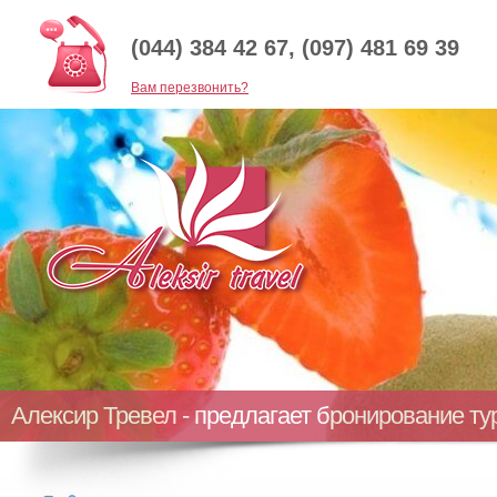
(044) 384 42 67, (097) 481 69 39
Baм перезвонить?
Алексир Тревел - предлагает бронирование т