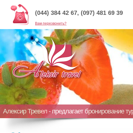
(044) 384 42 67, (097) 481 69 39
Baм перезвонить?
Алексир Тревел - предлагает бронирование т