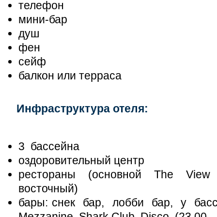
телефон
мини-бар
душ
фен
сейф
балкон или терраса
Инфраструктура отеля:
3 бассейна
оздоровительный центр
рестораны (основной The View и
восточный)
бары: снек бар, лобби бар, у бассе
Mezzanine, Shark Club Disco (23.00 