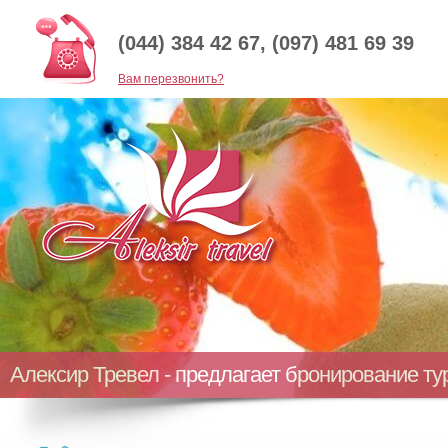
(044) 384 42 67, (097) 481 69 39
Baм перезвонить?
Алексир Тревел - предлагает бронирование т