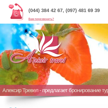
(044) 384 42 67, (097) 481 69 39
Baм перезвонить?
Алексир Тревел - предлагает бронирование т