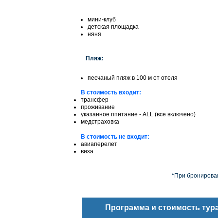
мини-клуб
детская площадка
няня
Пляж:
песчаный пляж в 100 м от отеля
В стоимость входит:
трансфер
проживание
указанное ппитание - ALL (все включено)
медстраховка
В стоимость не входит:
авиаперелет
виза
*
При бронирован
Программа и стоимость тур