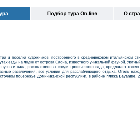
ура
Подбор тура On-line
О стр
тра и поселка художников, построенного в средневековом итальянском ст
утах езды на лодке от острова Саона, известного уникальной фауной. Уютный
пусов и вилл, расположенных среди тропического сада, предлагает качес
разные развлечения, все условия для расслабляющего отдыха.
Отель
нахо
осточном побережье Доминиканской республики, в районе пляжа Bayahibe,
2