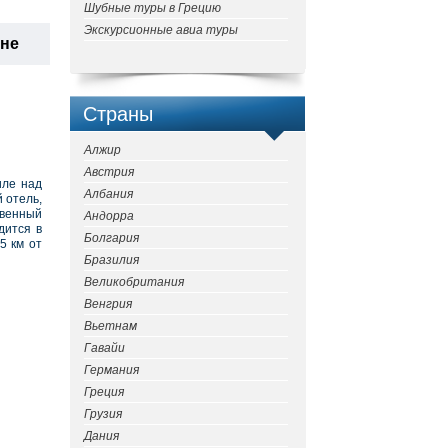
Шубные туры в Грецию
Экскурсионные авиа туры
ане
Страны
Алжир
Австрия
иле над
Албания
 отель,
твенный
Андорра
дится в
Болгария
5 км от
Бразилия
Великобритания
Венгрия
Вьетнам
Гавайи
Германия
Греция
Грузия
Дания