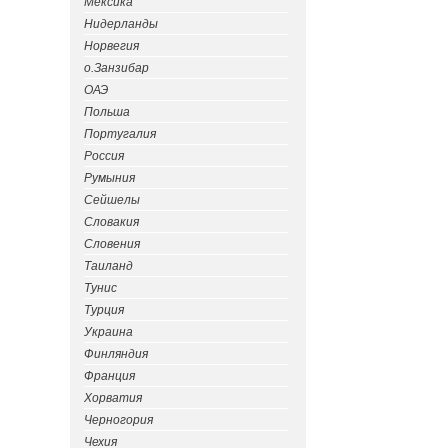
Мексика
Нидерланды
Норвегия
о.Занзибар
ОАЭ
Польша
Португалия
Россия
Румыния
Сейшелы
Словакия
Словения
Таиланд
Тунис
Турция
Украина
Финляндия
Франция
Хорватия
Черногория
Чехия