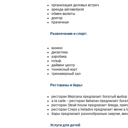
организация деловых встреч
аренда автомобиля
обмен валюты
доктор
прачечная
Развлечения и спорт:
казино
дискотека
аэробика
гольф
дайвинг центр
теннисный корт
тренажерный зал
Рестораны и бары:
ресторан Мejicana предлагает богатый выбор
a la carte – ресторан Italianas предлагает бо
ресторан Steak house предлагает блюда, приг
ресторан Creps y helados предлагает меню a l
бары предлагают разнообразные закуски, вина
Услуги для детей
: