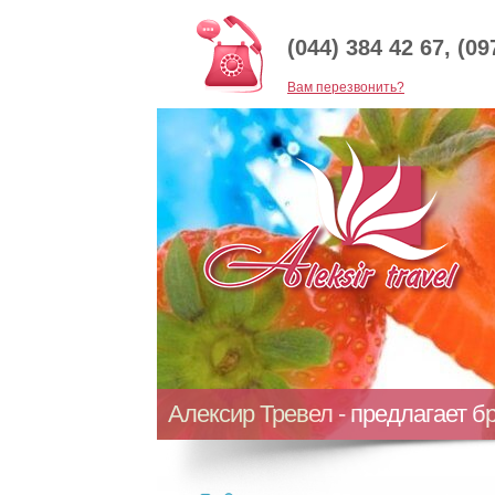
(044) 384 42 67, (09
Baм перезвонить?
Алексир Тревел - предлагает б