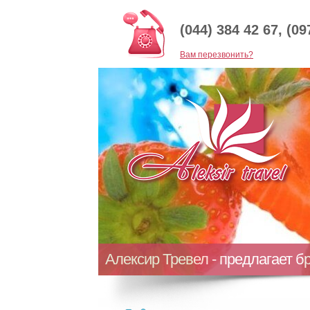
(044) 384 42 67, (09
Baм перезвонить?
Алексир Тревел - предлагает б