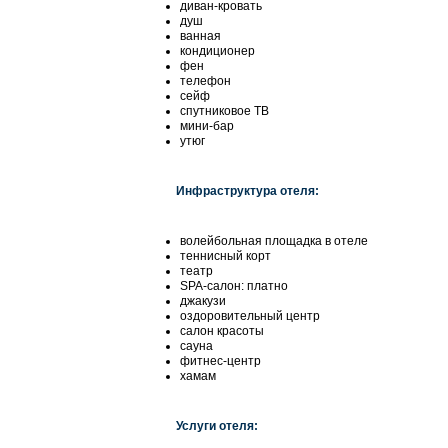
диван-кровать
душ
ванная
кондиционер
фен
телефон
сейф
спутниковое ТВ
мини-бар
утюг
Инфраструктура отеля:
волейбольная площадка в отеле
теннисный корт
театр
SPA-салон: платно
джакузи
оздоровительный центр
салон красоты
сауна
фитнес-центр
хамам
Услуги отеля: