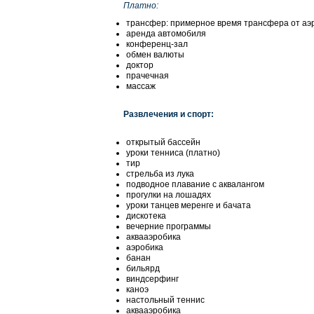
Платно:
трансфер: примерное время трансфера от аэр
аренда автомобиля
конференц-зал
обмен валюты
доктор
прачечная
массаж
Развлечения и спорт:
открытый бассейн
уроки тенниса (платно)
тир
стрельба из лука
подводное плавание с аквалангом
прогулки на лошадях
уроки танцев меренге и бачата
дискотека
вечерние программы
аквааэробика
аэробика
банан
бильярд
виндсерфинг
каноэ
настольный теннис
аквааэробика