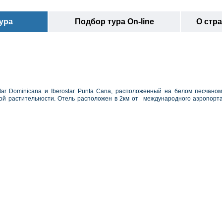
ура
Подбор тура On-line
О стр
tar Dominicana и Iberostar Punta Cana, расположенный на белом песчано
ой растительности.
Отель расположен в 2км от международного аэропорт