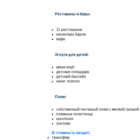
Рестораны и бары:
11 ресторанов
несколько баров
кафе
Услуги для детей:
мини-клуб
детская площадка
детский бассейн
няня: платно
Пляж:
собственный песчаный пляж с мелкой галькой
пляжные полотенца
шезлонги
зонтики
В стоимость входит:
трансфер