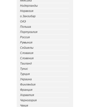
Мексика
Нидерланды
Норвегия
о.Занзибар
ОАЭ
Польша
Португалия
Россия
Румыния
Сейшелы
Словакия
Словения
Таиланд
Тунис
Турция
Украина
Финляндия
Франция
Хорватия
Черногория
Чехия