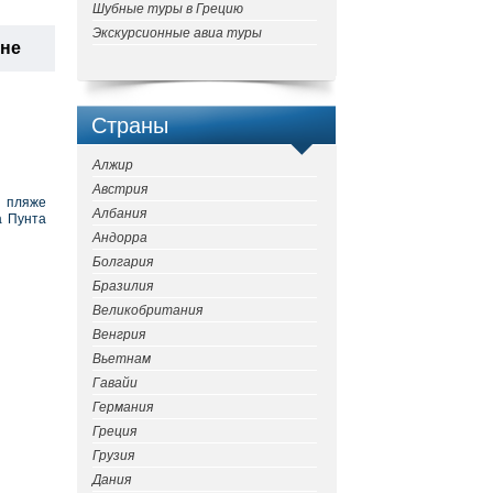
Шубные туры в Грецию
Экскурсионные авиа туры
ане
Страны
Алжир
Австрия
м пляже
Албания
а Пунта
Андорра
Болгария
Бразилия
Великобритания
Венгрия
Вьетнам
Гавайи
Германия
Греция
Грузия
Дания