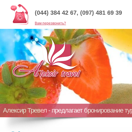
(044) 384 42 67, (097) 481 69 39
Baм перезвонить?
Алексир Тревел - предлагает бронирование т