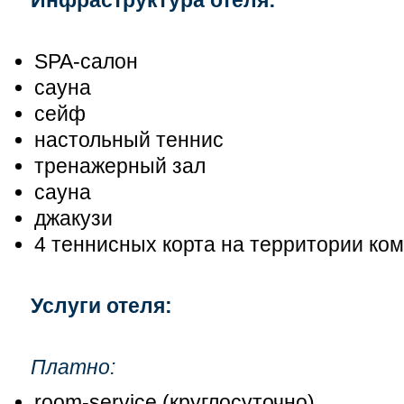
SPA-салон
сауна
сейф
настольный теннис
тренажерный зал
сауна
джакузи
4 теннисных корта на территории ко
Услуги отеля:
П
латно:
room-service (круглосуточно)