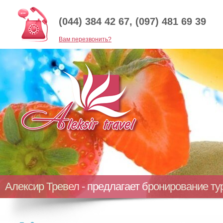
(044) 384 42 67, (097) 481 69 39
Baм перезвонить?
Алексир Тревел - предлагает бронирование т