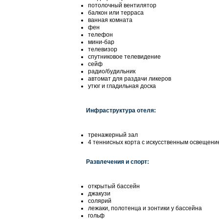
потолочный вентилятор
балкон или терраса
ванная комната
фен
телефон
мини-бар
телевизор
спутниковое телевидение
сейф
радио/будильник
автомат для раздачи ликеров
утюг и гладильная доска
Инфраструктура отеля:
тренажерный зал
4 теннисных корта с искусственным освещени
Развлечения и спорт:
открытый бассейн
джакузи
солярий
лежаки, полотенца и зонтики у бассейна
гольф