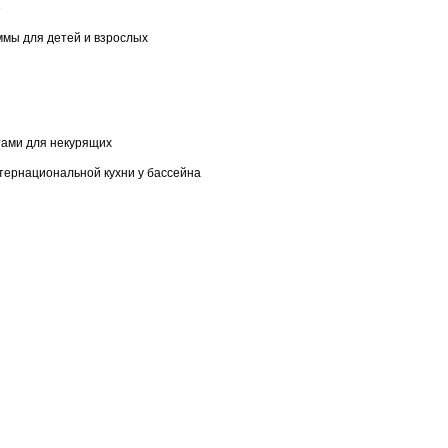
е
ммы для детей и взрослых
стами для некурящих
интернациональной кухни у бассейна