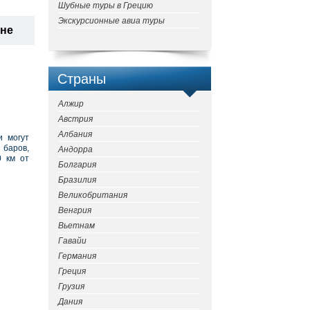
Шубные туры в Грецию
Экскурсионные авиа туры
ане
Страны
Алжир
Австрия
Албания
и могут
 баров,
Андорра
0 км от
Болгария
Бразилия
Великобритания
Венгрия
Вьетнам
Гавайи
Германия
Греция
Грузия
Дания