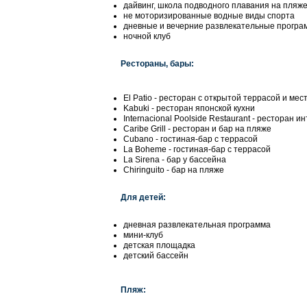
дайвинг, школа подводного плавания на пляж
не моторизированные водные виды спорта
дневные и вечерние развлекательные програ
ночной клуб
Рестораны, бары:
El Patio - ресторан с открытой террасой и ме
Kabuki - ресторан японской кухни
Internacional Poolside Restaurant - ресторан 
Caribe Grill - ресторан и бар на пляже
Cubano - гостиная-бар с террасой
La Boheme - гостиная-бар с террасой
La Sirena - бар у бассейна
Chiringuito - бар на пляже
Для детей:
дневная развлекательная программа
мини-клуб
детская площадка
детский бассейн
Пляж: