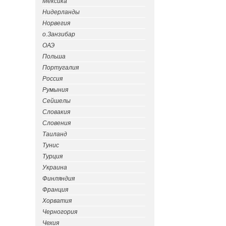
Мексика
Нидерланды
Норвегия
о.Занзибар
ОАЭ
Польша
Португалия
Россия
Румыния
Сейшелы
Словакия
Словения
Таиланд
Тунис
Турция
Украина
Финляндия
Франция
Хорватия
Черногория
Чехия