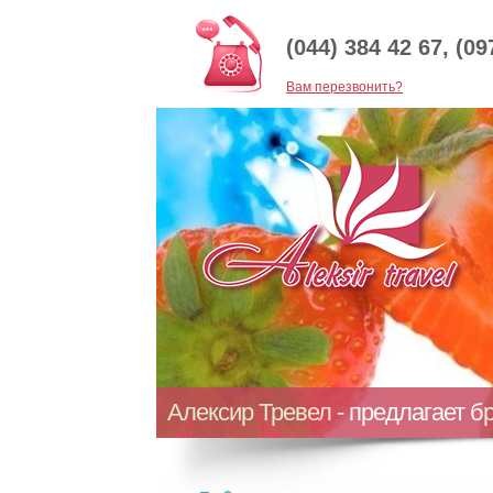
(044) 384 42 67, (09
Baм перезвонить?
Алексир Тревел - предлагает б