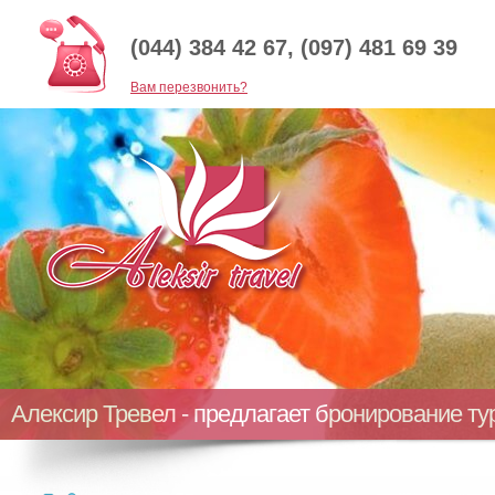
(044) 384 42 67, (097) 481 69 39
Baм перезвонить?
Алексир Тревел - предлагает бронирование т