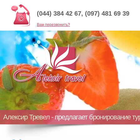
(044) 384 42 67, (097) 481 69 39
Baм перезвонить?
Алексир Тревел - предлагает бронирование т