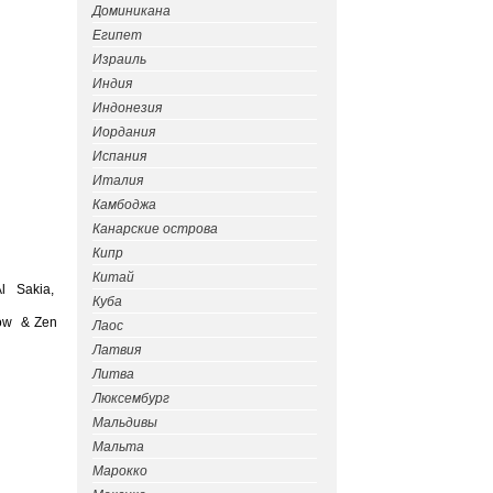
Доминикана
Египет
Израиль
Индия
Индонезия
Иордания
Испания
Италия
Камбоджа
Канарские острова
Кипр
Китай
l Sakia,
Куба
Now & Zen
Лаос
Латвия
Литва
Люксембург
Мальдивы
Мальта
Марокко