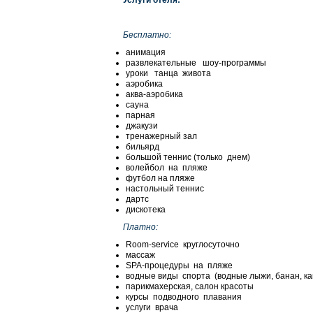
Бесплатно:
анимация
развлекательные шоу-программы
уроки танца живота
аэробика
аква-аэробика
сауна
парная
джакузи
тренажерный зал
бильярд
большой теннис (только днем)
волейбол на пляже
футбол на пляже
настольный теннис
дартс
дискотека
Платно:
Room-service круглосуточно
массаж
SPA-процедуры на пляже
водные виды спорта (водные лыжи, банан, кано
парикмахерская, салон красоты
курсы подводного плавания
услуги врача