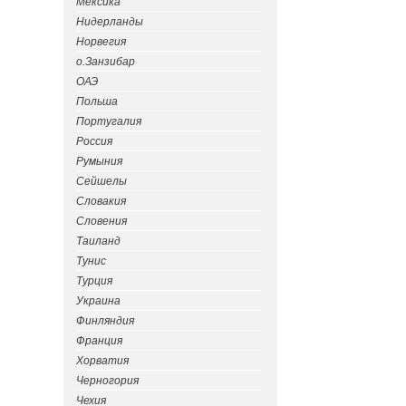
Мексика
Нидерланды
Норвегия
о.Занзибар
ОАЭ
Польша
Португалия
Россия
Румыния
Сейшелы
Словакия
Словения
Таиланд
Тунис
Турция
Украина
Финляндия
Франция
Хорватия
Черногория
Чехия