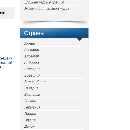
Шубные туры в Грецию
Экскурсионные авиа туры
ане
Страны
Алжир
Австрия
Албания
ль-Шейх
пляжный
Андорра
).
Болгария
Бразилия
Великобритания
Венгрия
Вьетнам
Гавайи
Германия
Греция
Грузия
Дания