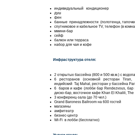
индивидуальный кондиционер
душ
фен
банные принадлежности (полотенца, тапочки
спутниковое и кабельное TV, телефон (в комна
ммини-бар
сейф
балкон или терраса
набор для чая и кофе
Инфраструктура отеля:
2 открытых бассейна (800 и 500 кв.м.) с водо
6 ресторанов (основной ресторан Tiran, 5
индийский Taj Mahal, ресторан у бассейна Para
6 баров и кафе (лобби бар Rendezvous, бар
диско-бар, восточное кафе Khan El Khalili, The 
3 конференц-зала (до 70 чел.)
Grand Baroness Ballroom на 600 гостей
магазины
амфитеатр
бизнес-центр
Wi-Fi в лобби (бесплатно)
Услуги отеля: