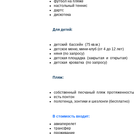
футбол на пляже
настольный теннис
дартс
дискотека
Для детей:
детский бассейн (75 кв.м.)
детское меню, мини-клуб (от 4 до 12 лет)
няня (по запросу)
детская площадка (закрытая и открытая)
детская кроватка (по запросу)
Пляж:
собственный песчаный пляж протяженность
есть понтон
полотенца, зонтики и шезлонги (бесплатно)
В стоимость входит:
авиаперелет
трансфер
проживание