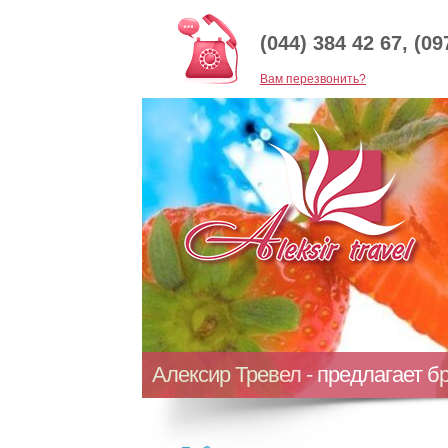
(044) 384 42 67, (09
Baм перезвонить?
Алексир Тревел - предлагает б