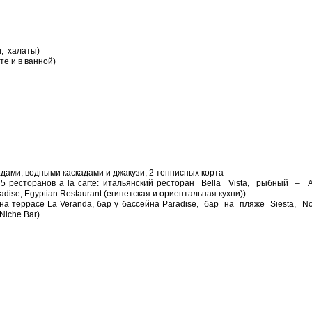
, халаты)
те и в ванной)
падами, водными каскадами и джакузи, 2 теннисных корта
 ресторанов a la carte: итальянский ресторан Bella Vista, рыбный – A
dise, Egyptian Restaurant (египетская и ориентальная кухни))
 на террасе La Veranda, бар у бассейна Paradise, бар на пляже Siesta, 
Niche Bar)