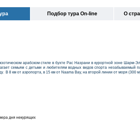
ура
Подбор тура On-line
О стр
экзотическом арабском стиле в бухте Рас Назрани в курортной зоне Шарм-Э
лагает семьям с детьми и любителям водных видов спорта незабываемый 
ду.
В 8 км от аэропорта, в 15 км от Naama Bay, на второй линии от моря (300 м
номера дня некурящих