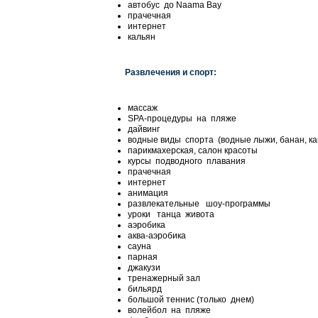
автобус до Naama Bay
прачечная
интернет
кальян
Развлечения и спорт:
массаж
SPA-процедуры на пляже
дайвинг
водные виды спорта (водные лыжи, банан, кано
парикмахерская, салон красоты
курсы подводного плавания
прачечная
интернет
анимация
развлекательные шоу-программы
уроки танца живота
аэробика
аква-аэробика
сауна
парная
джакузи
тренажерный зал
бильярд
большой теннис (только днем)
волейбол на пляже