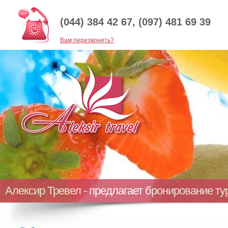
(044) 384 42 67, (097) 481 69 39
Baм перезвонить?
Алексир Тревел - предлагает бронирование т