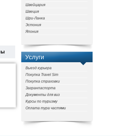
Швейцария
Швеция
Шри-Ланка
Эстония
Япония
ны
Услуги
Выезд курьера
Покупка Travel Sim
Покупка страховки
Загранпаспорта
Документы для виз
Курсы по туризму
Оплата тура частями