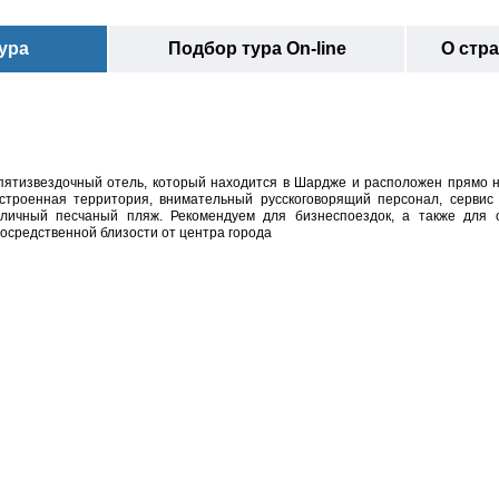
ура
Подбор тура On-line
О стр
й пятизвездочный отель, который находится в Шардже и расположен прямо 
устроенная территория, внимательный русскоговорящий персонал, сервис 
тличный песчаный пляж. Рекомендуем для бизнеспоездок, а также для 
осредственной близости от центра города