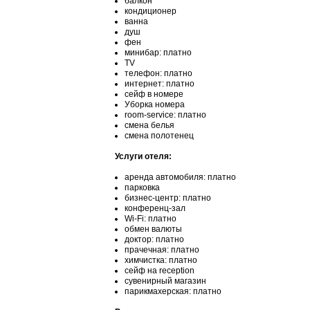
балкон
кондиционер
ванна
душ
фен
минибар: платно
TV
телефон: платно
интернет: платно
сейф в номере
Уборка номера
room-service: платно
смена белья
смена полотенец
Услуги отеля:
аренда автомобиля: платно
парковка
бизнес-центр: платно
конференц-зал
Wi-Fi: платно
обмен валюты
доктор: платно
прачечная: платно
химчистка: платно
сейф на reception
сувенирный магазин
парикмахерская: платно