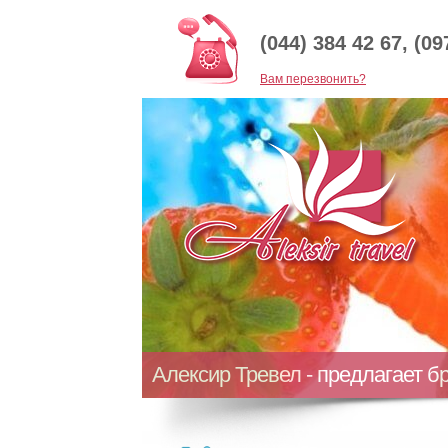
(044) 384 42 67, (09
Baм перезвонить?
Алексир Тревел - предлагает б