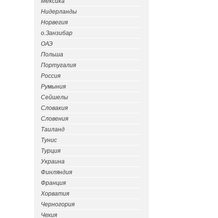
Мексика
Нидерланды
Норвегия
о.Занзибар
ОАЭ
Польша
Португалия
Россия
Румыния
Сейшелы
Словакия
Словения
Таиланд
Тунис
Турция
Украина
Финляндия
Франция
Хорватия
Черногория
Чехия