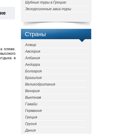
Шубные туры в Грецию
Экскурсионные авиа туры
ане
Страны
Алжир
на пляже.
Австрия
высокого
отдыха в
Албания
Андорра
Болгария
Бразилия
Великобритания
Венгрия
Вьетнам
Гавайи
Германия
Греция
Грузия
Дания