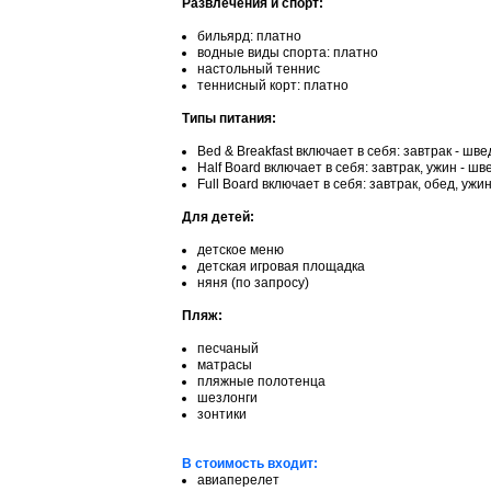
Развлечения и спорт:
бильярд: платно
водные виды спорта: платно
настольный теннис
теннисный корт: платно
Типы питания:
Bed & Breakfast включает в себя: завтрак - шв
Half Board включает в себя: завтрак, ужин - ш
Full Board включает в себя: завтрак, обед, уж
Для детей:
детское меню
детская игровая площадка
няня (по запросу)
Пляж:
песчаный
матрасы
пляжные полотенца
шезлонги
зонтики
В стоимость входит:
авиаперелет