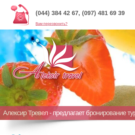
(044) 384 42 67, (097) 481 69 39
Baм перезвонить?
Алексир Тревел - предлагает бронирование т