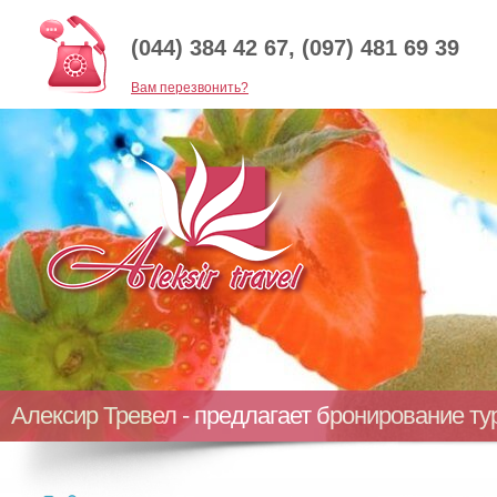
(044) 384 42 67, (097) 481 69 39
Baм перезвонить?
Алексир Тревел - предлагает бронирование т