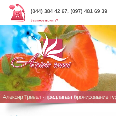
(044) 384 42 67, (097) 481 69 39
Baм перезвонить?
Алексир Тревел - предлагает бронирование т