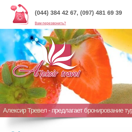
(044) 384 42 67, (097) 481 69 39
Baм перезвонить?
Алексир Тревел - предлагает бронирование т