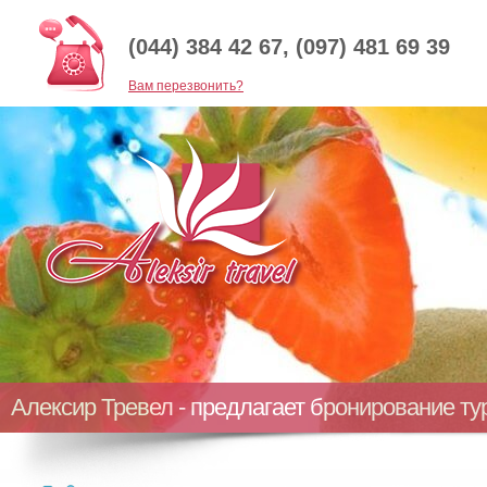
(044) 384 42 67, (097) 481 69 39
Baм перезвонить?
Алексир Тревел - предлагает бронирование т