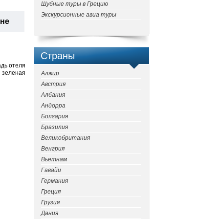
Шубные туры в Грецию
Экскурсионные авиа туры
ане
Страны
адь отеля
я зеленая
Алжир
Австрия
Албания
Андорра
Болгария
Бразилия
Великобритания
Венгрия
Вьетнам
Гавайи
Германия
Греция
Грузия
Дания