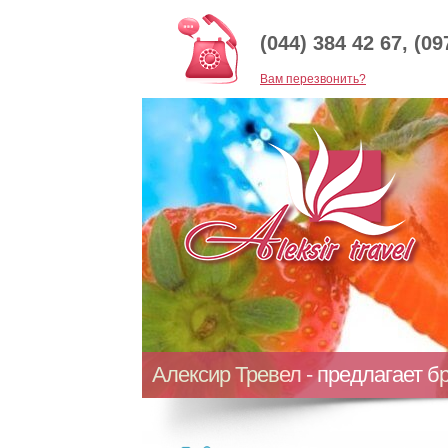
(044) 384 42 67, (09
Baм перезвонить?
Алексир Тревел - предлагает б