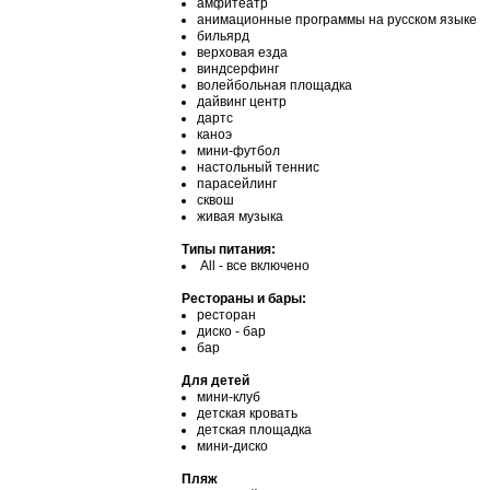
амфитеатр
анимационные программы на русском языке
бильярд
верховая езда
виндсерфинг
волейбольная площадка
дайвинг центр
дартс
каноэ
мини-футбол
настольный теннис
парасейлинг
сквош
живая музыка
Типы питания:
All - все включено
Рестораны и бары:
ресторан
диско - бар
бар
Для детей
мини-клуб
детская кровать
детская площадка
мини-диско
Пляж