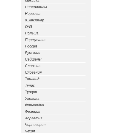
Мексика
Нидерланды
Норвегия
о.Занзибар
ОАЭ
Польша
Португалия
Россия
Румыния
Сейшелы
Словакия
Словения
Таиланд
Тунис
Турция
Украина
Финляндия
Франция
Хорватия
Черногория
Чехия