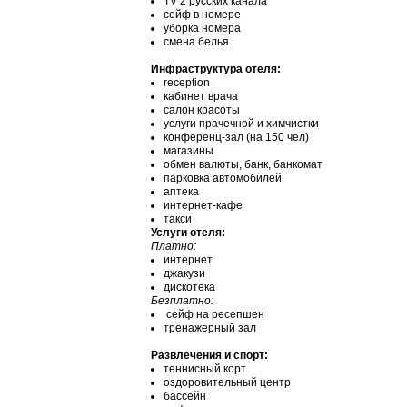
TV 2 русских канала
сейф в номере
уборка номера
смена белья
Инфраструктура отеля:
reception
кабинет врача
салон красоты
услуги прачечной и химчистки
конференц-зал (на 150 чел)
магазины
обмен валюты, банк, банкомат
парковка автомобилей
аптека
интернет-кафе
такси
Услуги отеля:
Платно:
интернет
джакузи
дискотека
Безплатно:
сейф на ресепшен
тренажерный зал
Развлечения и спорт:
теннисный корт
оздоровительный центр
бассейн