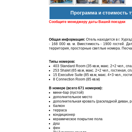
Программа и стоимость т
Сообщите менеджеру даты Вашей поездки
Общая информация:
Отель находится в г. Хурга
- 168 000 кв. м. Вместимость - 1900 гостей. Д
территория, просторные светлые номера. Песча
Типы номеров:
403 Standard Room (35 кв.м, макс. 2+2 чел., сп
253 Shalet (65 кв.м, макс. 2+2 чел., гостиная, 
15 Executive Suite (85 кв.м, макс. 4+3 чел., го
8 Connection Room (85 кв.м)
В номере (всего 671 номеров):
мини-бар (пустой)
дополнительное место
дополнительная кровать (раскладной диван, 
балкон
терраса
кондиционер
керамическое покрытие пола
душ
фен