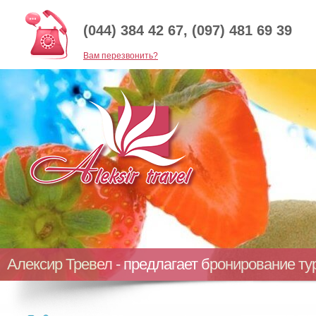
(044) 384 42 67, (097) 481 69 39
Baм перезвонить?
Алексир Тревел - предлагает бронирование т