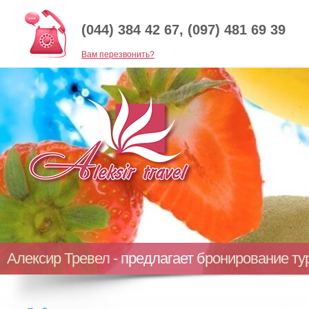
(044) 384 42 67, (097) 481 69 39
Baм перезвонить?
Алексир Тревел - предлагает бронирование т