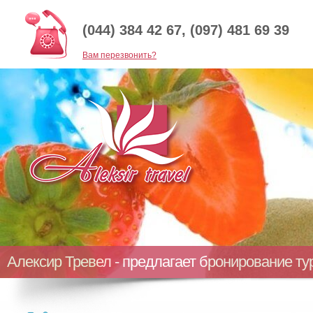
(044) 384 42 67, (097) 481 69 39
Baм перезвонить?
Алексир Тревел - предлагает бронирование т