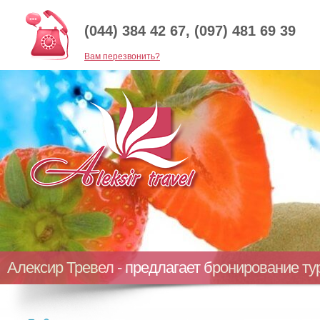
(044) 384 42 67, (097) 481 69 39
Baм перезвонить?
Алексир Тревел - предлагает бронирование т