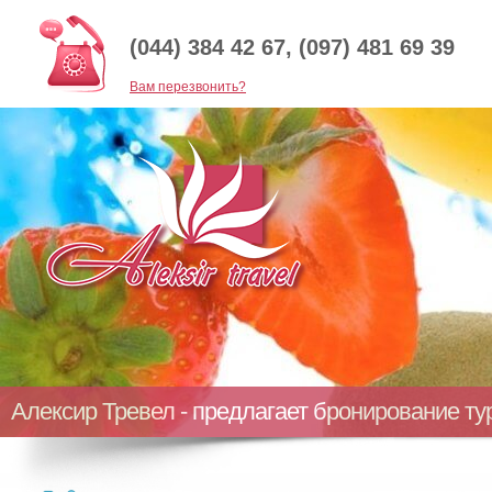
(044) 384 42 67, (097) 481 69 39
Baм перезвонить?
Алексир Тревел - предлагает бронирование т