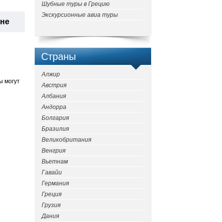
Шубные туры в Грецию
Экскурсионные авиа туры
ане
Страны
Алжир
ы могут
Австрия
Албания
Андорра
Болгария
Бразилия
Великобритания
Венгрия
Вьетнам
Гавайи
Германия
Греция
Грузия
Дания