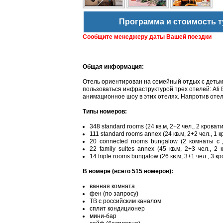
Программа и стоимость т
Сообщите менеджеру даты Вашей поездки
Общая информация:
Отель ориентирован на семейный отдых с детьм
пользоваться инфраструктурой трех отелей: Ali B
анимационное шоу в этих отелях. Напротив отел
Типы номеров:
348 standard rooms (24 кв.м, 2+2 чел., 2 кровати
111 standard rooms annex (24 кв.м, 2+2 чел., 1 к
20 connected rooms bungalow (2 комнаты с дв
22 family suites annex (45 кв.м, 2+3 чел., 2
14 triple rooms bungalow (26 кв.м, 3+1 чел., 3 к
В номере (всего 515 номеров):
ванная комната
фен (по запросу)
ТВ с российским каналом
сплит кондиционер
мини-бар