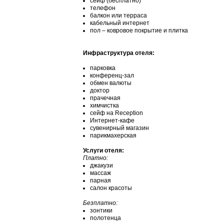
сейф (бесплатно)
телефон
балкон или терраса
кабельный интернет
пол – ковровое покрытие и плитка
Инфраструктура отеля:
парковка
конференц-зал
обмен валюты
доктор
прачечная
химчистка
сейф на Reception
Интернет-кафе
сувенирный магазин
парикмахерская
Услуги отеля:
Платно:
джакузи
массаж
парная
салон красоты
Безплатно:
зонтики
полотенца