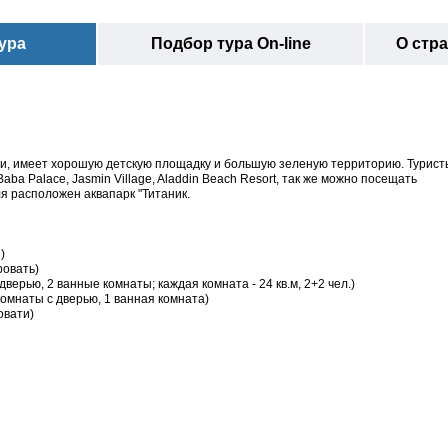
ура
Подбор тура On-line
О стр
и, имеет хорошую детскую площадку и большую зеленую территорию. Турист
aba Palace, Jasmin Village, Aladdin Beach Resort, так же можно посещать
я расположен аквапарк "Титаник.
)
ровать)
ерью, 2 ванные комнаты; каждая комната - 24 кв.м, 2+2 чел.)
 комнаты с дверью, 1 ванная комната)
ровати)