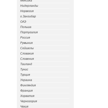
Мексика
Нидерланды
Норвегия
о.Занзибар
ОАЭ
Польша
Португалия
Россия
Румыния
Сейшелы
Словакия
Словения
Таиланд
Тунис
Турция
Украина
Финляндия
Франция
Хорватия
Черногория
Чехия