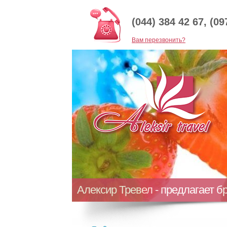
(044) 384 42 67, (09
Baм перезвонить?
Алексир Тревел - предлагает б