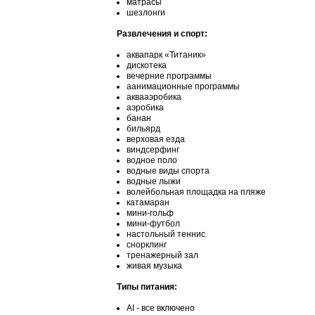
матрасы
шезлонги
Развлечения и спорт:
аквапарк «Титаник»
дискотека
вечерние программы
аанимационные программы
аквааэробика
аэробика
банан
бильярд
верховая езда
виндсерфинг
водное поло
водные виды спорта
водные лыжи
волейбольная площадка на пляже
катамаран
мини-гольф
мини-футбол
настольный теннис
снорклинг
тренажерный зал
живая музыка
Типы питания:
АІ - все включено