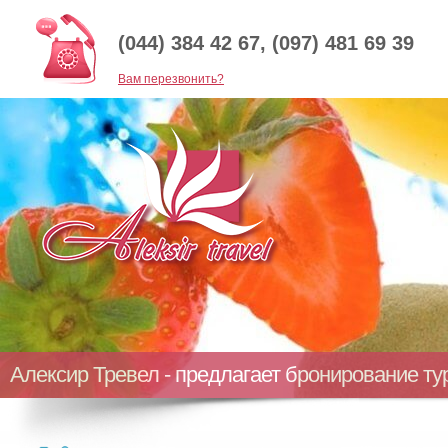
(044) 384 42 67, (097) 481 69 39
Baм перезвонить?
Алексир Тревел - предлагает бронирование т